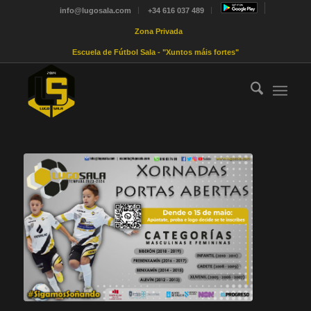
info@lugosala.com
+34 616 037 489
Zona Privada
Escuela de Fútbol Sala - "Xuntos máis fortes"