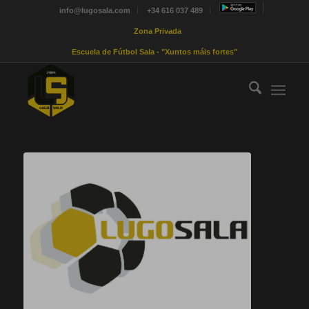
info@lugosala.com
+34 616 037 489
Zona Privada
Escuela de Fútbol Sala - "Xuntos máis fortes"