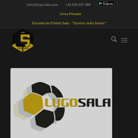
info@lugosala.com
+34 616 037 489
Zona Privada
Escuela de Fútbol Sala - "Xuntos máis fortes"