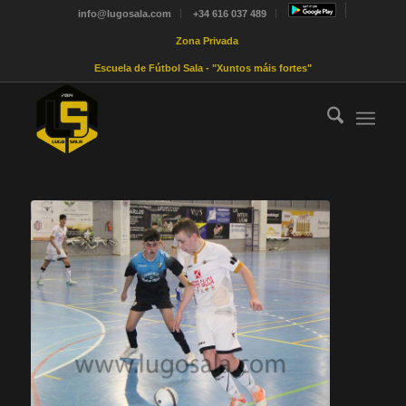
info@lugosala.com
+34 616 037 489
Zona Privada
Escuela de Fútbol Sala - "Xuntos máis fortes"