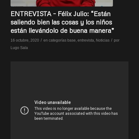
ENTREVISTA – Félix Julio: “Están
saliendo bien las cosas y los niños
están llevándolo de buena manera”
/
/
16 octubre, 2020
en
categorías base
,
entrevista
,
Noticias
por
Lugo Sala