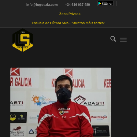
info@lugosala.com
+34 616 037 489
Zona Privada
Escuela de Fútbol Sala - "Xuntos máis fortes"