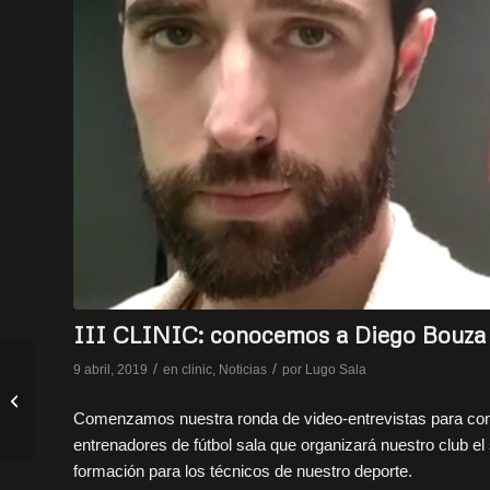
III CLINIC: conocemos a Diego Bouza
/
/
9 abril, 2019
en
clinic
,
Noticias
por
Lugo Sala
Victorias de juvenil e
infantil y derrota del
Comenzamos nuestra ronda de video-entrevistas para cono
cadete: resultados
entrenadores de fútbol sala que organizará nuestro club e
formación para los técnicos de nuestro deporte.