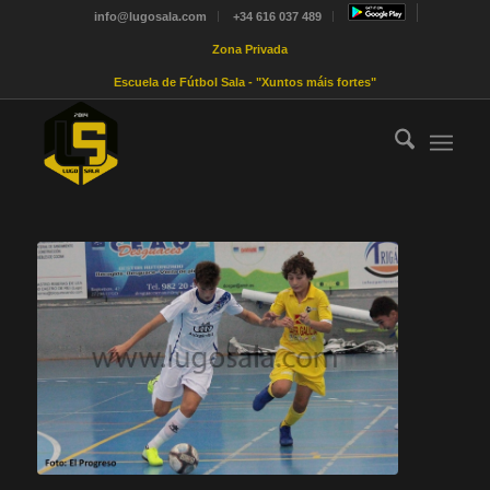
info@lugosala.com
+34 616 037 489
Zona Privada
Escuela de Fútbol Sala - "Xuntos máis fortes"