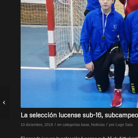
Félix Julio: “En el
primer equipo debemos
pelear por estar arriba e
intentar...
La selección lucense sub-16, subcampeo
/
/
10 diciembre, 2018
en
categorías base
,
Noticias
por
Lugo Sala