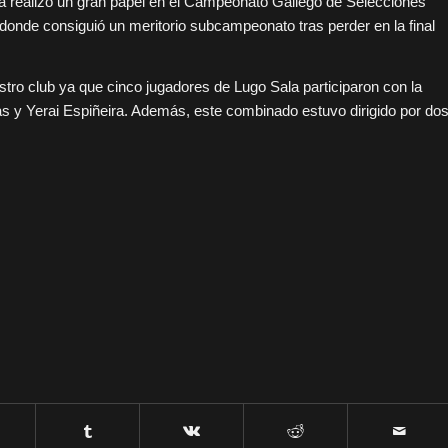
la realizó un gran papel en el Campeonato Gallego de Selecciones
onde consiguió un meritorio subcampeonato tras perder en la final
tro club ya que cinco jugadores de Lugo Sala participaron con la
 y Yerai Espiñeira. Además, este combinado estuvo dirigido por do