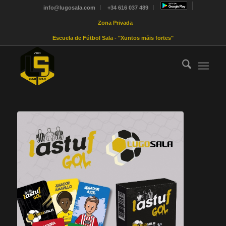
info@lugosala.com
+34 616 037 489
Zona Privada
Escuela de Fútbol Sala - "Xuntos máis fortes"