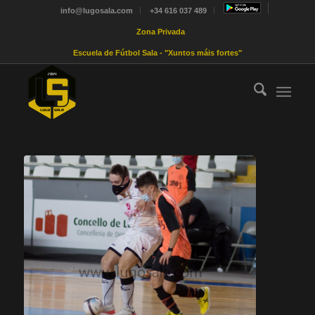
info@lugosala.com
+34 616 037 489
Zona Privada
Escuela de Fútbol Sala - "Xuntos máis fortes"