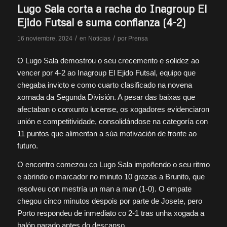
Lugo Sala corta a racha do Inagroup El
Ejido Futsal e suma confianza (4-2)
/
/
16 noviembre, 2024
en
Noticias
por
Prensa
O Lugo Sala demostrou o seu crecemento e solidez ao
vencer por 4-2 ao Inagroup El Ejido Futsal, equipo que
chegaba invicto e como cuarto clasificado na novena
xornada da Segunda División. A pesar das baixas que
afectaban o conxunto lucense, os xogadores evidenciaron
unión e competitividade, consolidándose na categoría con
11 puntos que alimentan a súa motivación de fronte ao
futuro.
O encontro comezou co Lugo Sala impoñendo o seu ritmo
e abrindo o marcador no minuto 10 grazas a Brunito, que
resolveu con mestría un man a man (1-0). O empate
chegou cinco minutos despois por parte de Josete, pero
Porto respondeu de inmediato co 2-1 tras unha xogada a
balón parado antes do descanso.