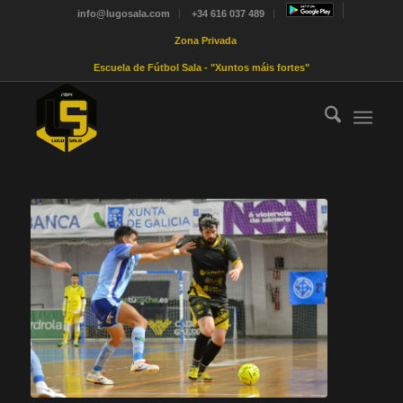
info@lugosala.com
+34 616 037 489
Zona Privada
Escuela de Fútbol Sala - "Xuntos máis fortes"