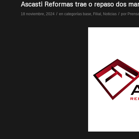
Ascasti Reformas trae o repaso dos mar
/
/
18 noviembre, 2024
en
categorías base
,
Filial
,
Noticias
por
Prens