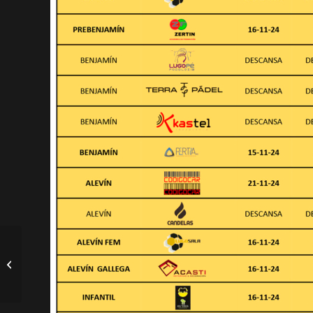
Lugo Sala corta a racha
do Inagroup El Ejido
Futsal e suma
confianza (4-2)