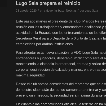
femenino
Lugo Sala prepara el reinicio
/
/
28 agosto, 2020
en
categorías base
,
Noticias
por
Lugo Sala
Este pasado martes el presidente del club, Marcos Pereira,
reunión con los trabajadores y entrenadores analizando y 
actividad en la Escuela con los entrenamientos de los di
Secretaría Xeral para o Deporte de la Xunta de Galicia y l
establecidos por ambas instituciones.
Para afrontar esta nueva situación, la ADC Lugo Sala ha di
entrenadores y jugadores, deberán cumplir cómo será el 
manteniendo la distancia interpersonal, entrada y salida de
corporal, desinfección de calzado y manos, entre otras ac
máxima seguridad.
Desde el club somos conscientes del momento que se está
de nuestro club están deseando comenzar a entrenar y con
prevención y riesgos, la seguridad será máxima durante la 
En cuanto a las competiciones oficiales, la federación ha r