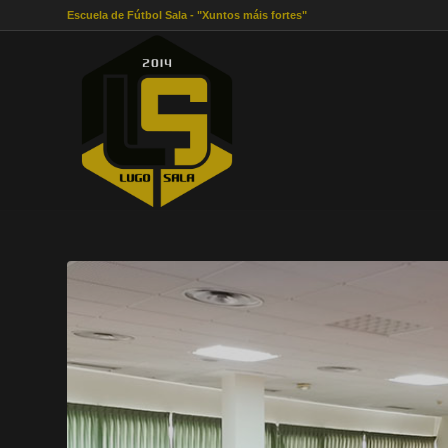
Escuela de Fútbol Sala - "Xuntos máis fortes"