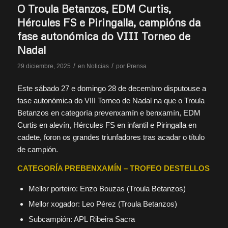
O Troula Betanzos, EDM Curtis,
Hércules FS e Piringalla, campións da
fase autonómica do VIII Torneo de
Nadal
/
/
29 diciembre, 2025
en
Noticias
por
Prensa
Este sábado 27 e domingo 28 de decembro disputouse a
fase autonómica do VIII Torneo de Nadal na que o Troula
Betanzos en categoría prevenxamín e benxamín, EDM
Curtis en alevín, Hércules FS en infantil e Piringalla en
cadete, foron os grandes triunfadores tras acadar o título
de campión.
CATEGORÍA PREBENXAMÍN – TROFEO DESTELLOS
Mellor porteiro: Enzo Bouzas (Troula Betanzos)
Mellor xogador: Leo Pérez (Troula Betanzos)
Subcampión: APL Ribeira Sacra