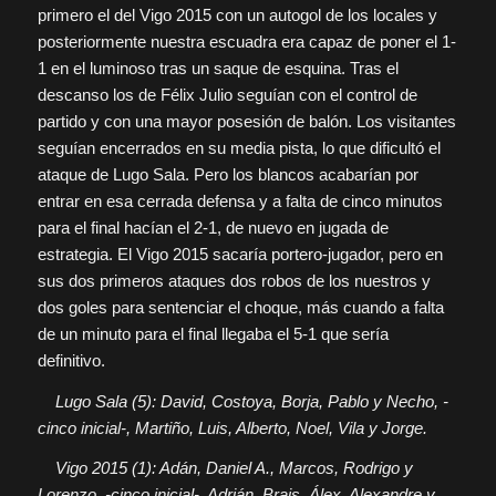
primero el del Vigo 2015 con un autogol de los locales y
posteriormente nuestra escuadra era capaz de poner el 1-
1 en el luminoso tras un saque de esquina. Tras el
descanso los de Félix Julio seguían con el control de
partido y con una mayor posesión de balón. Los visitantes
seguían encerrados en su media pista, lo que dificultó el
ataque de Lugo Sala. Pero los blancos acabarían por
entrar en esa cerrada defensa y a falta de cinco minutos
para el final hacían el 2-1, de nuevo en jugada de
estrategia. El Vigo 2015 sacaría portero-jugador, pero en
sus dos primeros ataques dos robos de los nuestros y
dos goles para sentenciar el choque, más cuando a falta
de un minuto para el final llegaba el 5-1 que sería
definitivo.
Lugo Sala (5): David, Costoya, Borja, Pablo y Necho, -
cinco inicial-, Martiño, Luis, Alberto, Noel, Vila y Jorge.
Vigo 2015 (1): Adán, Daniel A., Marcos, Rodrigo y
Lorenzo, -cinco inicial-, Adrián, Brais, Álex, Alexandre y