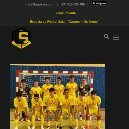
info@lugosala.com
+34 616 037 489
Zona Privada
Escuela de Fútbol Sala - "Xuntos máis fortes"