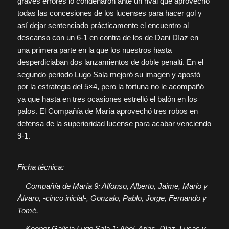
graves errores lo condenaron ante un rival que aprovechó
todas las concesiones de los lucenses para hacer gol y
así dejar sentenciado prácticamente el encuentro al
descanso con un 6-1 en contra de los de Dani Díaz en
una primera parte en la que los nuestros hasta
desperdiciaban dos lanzamientos de doble penalti. En el
segundo periodo Lugo Sala mejoró su imagen y apostó
por la estrategia del 5×4, pero la fortuna no le acompañó
ya que hasta en tres ocasiones estrelló el balón en los
palos. El Compañía de María aprovechó tres robos en
defensa de la superioridad lucense para acabar venciendo
9-1.
Ficha técnica:
Compañía de María 9: Alfonso, Alberto, Jaime, Mario y
Álvaro, -cinco inicial-, Gonzalo, Pablo, Jorge, Fernando y
Tomé.
Keeper Galicia Lugo Sala 1: Abel, Arias, Díaz, Lucas y