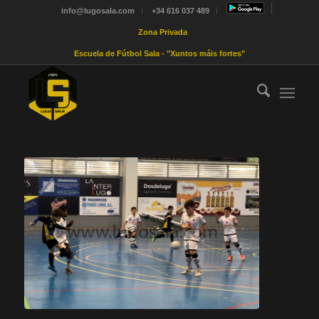
info@lugosala.com
+34 616 037 489
Zona Privada
Escuela de Fútbol Sala - "Xuntos máis fortes"