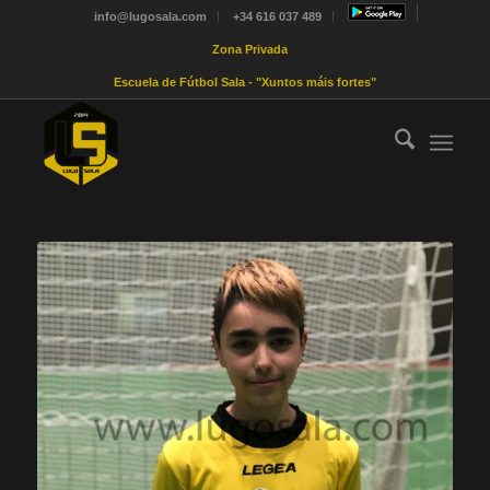
info@lugosala.com
+34 616 037 489
Zona Privada
Escuela de Fútbol Sala - "Xuntos máis fortes"