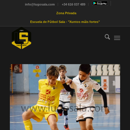
info@lugosala.com
+34 616 037 489
Zona Privada
Escuela de Fútbol Sala - "Xuntos máis fortes"