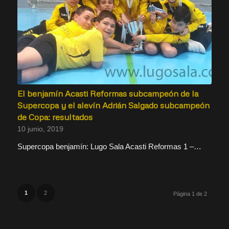
El benjamín Acasti Reformas subcampeón de la
Supercopa y el alevín Adrián Salgado subcampeón
de Copa: resultados
10 junio, 2019
Supercopa benjamín: Lugo Sala Acasti Reformas 1 –…
1
2
Página 1 de 2