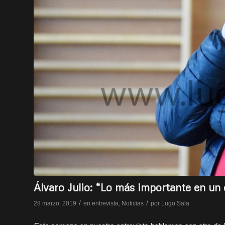
Álvaro Julio: “Lo más importante en un 
/
/
28 marzo, 2019
en
entrevista
,
Noticias
por
Lugo Sala