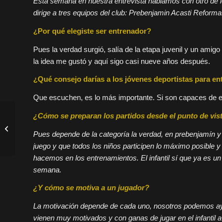
Esta semana en nuestra entrevista hablamos con otro de lo
dirige a tres equipos del club: Prebenjamin Acasti Reform
¿Por qué elegiste ser entrenador?
Pues la verdad surgió, salía de la etapa juvenil y un amig
la idea me gustó y aquí sigo casi nueve años después.
¿Qué consejo darías a los jóvenes deportistas para e
Que escuchen, es lo más importante. Si son capaces de esc
¿Cómo se preparan los partidos desde el punto de vis
Miguel (cadete):
“Nuestro objetivo es
Pues depende de la categoría la verdad, en
prebenjamín
competir la liga”
juego y que todos los niños participen lo máximo posible y 
hacemos en los entrenamientos. El infantil sí que ya es un
semana.
¿Y cómo se motiva a un jugador?
La motivación depende de cada uno, nosotros podemos ay
vienen muy motivados y con ganas de jugar en el infantil 