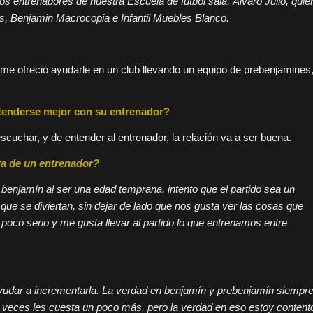
s entrenadores de nuestra Escuela de fútbol sala, Álvaro Julio, quie
as, Benjamin Macrocopia e Infantil Muebles Blanco.
o me ofreció ayudarle en un club llevando un equipo de prebenjamines
ntenderse mejor con su entrenador?
uchar, y de entender al entrenador, la relación va a ser buena.
ta de un entrenador?
y
benjamín
al ser una edad temprana, intento que el partido sea un
que se divierta
n
, sin dejar de lado que nos gusta ver las cosas que
 poco serio y me gusta llevar al partido lo que entrenamos entre
udar a incrementarla. La verdad en
benjamín
y
prebenjamín
siempr
a veces les cuesta un poco más, pero la verdad en eso estoy content