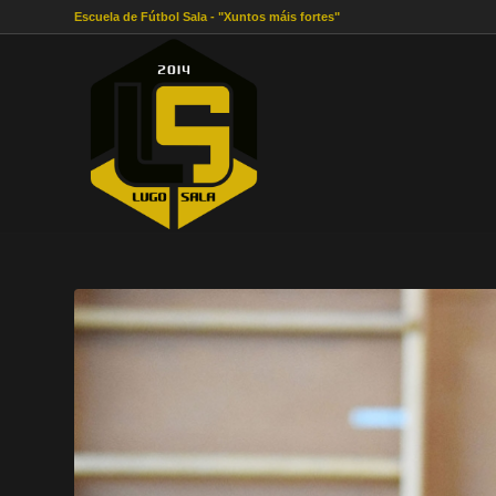
Escuela de Fútbol Sala - "Xuntos máis fortes"