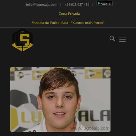
info@lugosala.com
+34 616 037 489
Zona Privada
Escuela de Fútbol Sala - "Xuntos máis fortes"