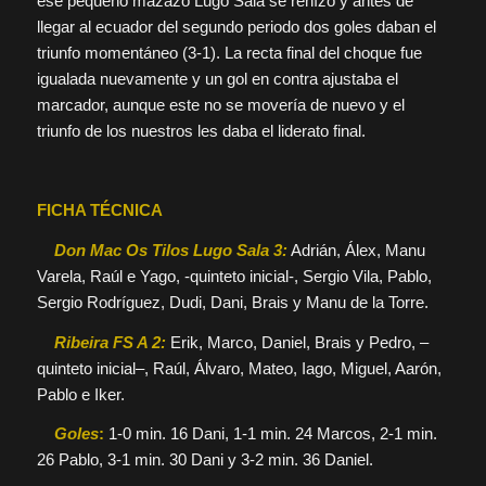
ese pequeño mazazo Lugo Sala se rehízo y antes de
llegar al ecuador del segundo periodo dos goles daban el
triunfo momentáneo (3-1). La recta final del choque fue
igualada nuevamente y un gol en contra ajustaba el
marcador, aunque este no se movería de nuevo y el
triunfo de los nuestros les daba el liderato final.
FICHA TÉCNICA
Don Mac Os Tilos Lugo Sala 3:
Adrián, Álex, Manu
Varela, Raúl e Yago, -quinteto inicial-, Sergio Vila, Pablo,
Sergio Rodríguez, Dudi, Dani, Brais y Manu de la Torre.
Ribeira FS A 2:
Erik, Marco, Daniel, Brais y Pedro, –
quinteto inicial–, Raúl, Álvaro, Mateo, Iago, Miguel, Aarón,
Pablo e Iker.
Goles
:
1-0 min. 16 Dani, 1-1 min. 24 Marcos, 2-1 min.
26 Pablo, 3-1 min. 30 Dani y 3-2 min. 36 Daniel.