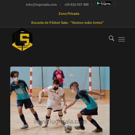
info@lugosala.com
+34 616 037 489
Zona Privada
Escuela de Fútbol Sala - "Xuntos máis fortes"