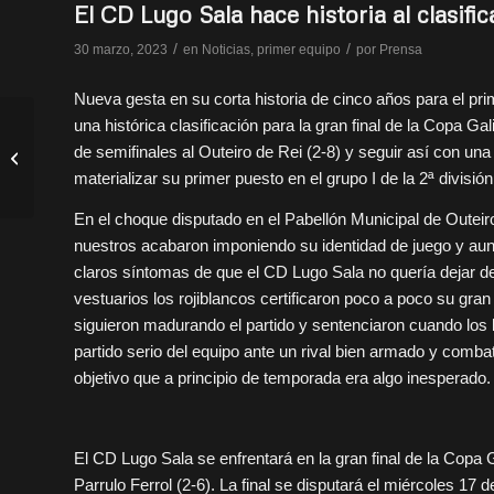
El CD Lugo Sala hace historia al clasific
/
/
30 marzo, 2023
en
Noticias
,
primer equipo
por
Prensa
Nueva gesta en su corta historia de cinco años para el pr
una histórica clasificación para la gran final de la Copa Gal
RESULTADOS: El
de semifinales al Outeiro de Rei (2-8) y seguir así con u
cadete de Honor
materializar su primer puesto en el grupo I de la 2ª división
asegura la permenancia
En el choque disputado en el Pabellón Municipal de Outeiro
nuestros acabaron imponiendo su identidad de juego y aunq
claros síntomas de que el CD Lugo Sala no quería dejar de
vestuarios los rojiblancos certificaron poco a poco su gran
siguieron madurando el partido y sentenciaron cuando los lo
partido serio del equipo ante un rival bien armado y comba
objetivo que a principio de temporada era algo inesperado.
El CD Lugo Sala se enfrentará en la gran final de la Copa G
Parrulo Ferrol (2-6). La final se disputará el miércoles 17