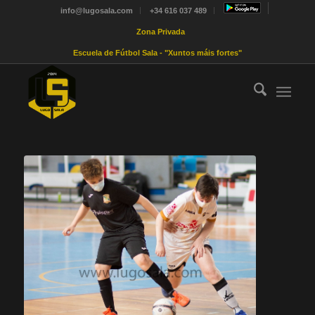
info@lugosala.com
+34 616 037 489
Zona Privada
Escuela de Fútbol Sala - "Xuntos máis fortes"