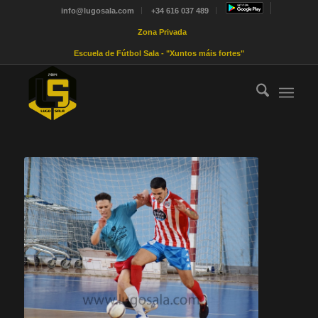
info@lugosala.com
+34 616 037 489
Zona Privada
Escuela de Fútbol Sala - "Xuntos máis fortes"