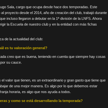
de Lugo Sala, cargo que ocupa desde hace dos temporadas. Este
 al proyecto desde el 2014, año de creación del club, trabajó durante
ue incluso llegaron a debutar en la 1ª división de la LNFS. Ahora
igir la Escuela de nuestro club y en la entidad con más fichas
 de la actualidad del club:
uál es tu valoración general?
sada creo que es buena, teniendo en cuenta que siempre hay cosas
 por su cauce.
l valor que tienen, es un extraordinario y gran gasto que tiene que
trabajar de una mejor manera. Es algo por lo que debemos estar
ranja horaria, es algo que nos ayuda a todos.
deras y como se está desarrollando la temporada?