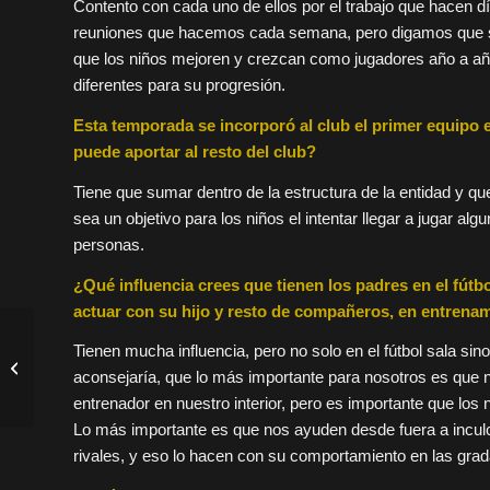
Contento con cada uno de ellos por el trabajo que hacen dí
reuniones que hacemos cada semana, pero digamos que ser 
que los niños mejoren y crezcan como jugadores año a a
diferentes para su progresión.
Esta temporada se incorporó al club el primer equipo 
puede aportar al resto del club?
Tiene que sumar dentro de la estructura de la entidad y q
sea un objetivo para los niños el intentar llegar a jugar a
personas.
¿Qué influencia crees que tienen los padres en el fútb
actuar con su hijo y resto de compañeros, en entrena
Infantil y cadete caen
Tienen mucha influencia, pero no solo en el fútbol sala sino
en Burela por la
aconsejaría, que lo más importante para nosotros es que no
mínima: resultados
entrenador en nuestro interior, pero es importante que los
Lo más importante es que nos ayuden desde fuera a incul
rivales, y eso lo hacen con su comportamiento en las grad