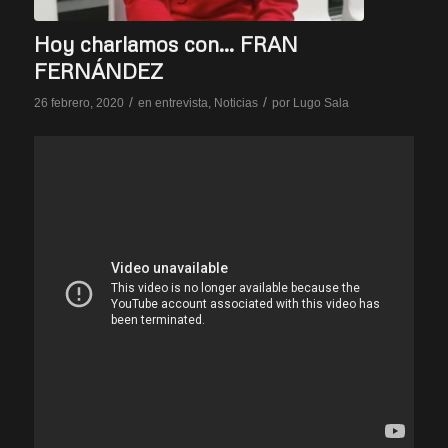
Hoy charlamos con… FRAN
FERNÁNDEZ
/
/
26 febrero, 2020
en
entrevista
,
Noticias
por
Lugo Sala