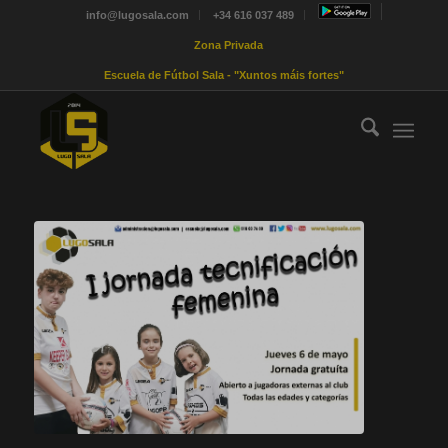
info@lugosala.com
+34 616 037 489
Zona Privada
Escuela de Fútbol Sala - "Xuntos máis fortes"