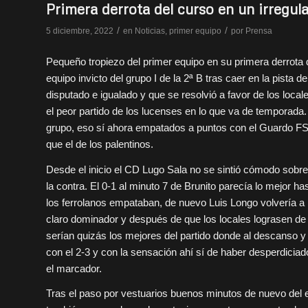
Primera derrota del curso en un irregula
/
/
5 diciembre, 2022
en
Noticias
,
primer equipo
por
Prensa
Pequeño tropiezo del primer equipo en su primera derrota d
equipo invicto del grupo I de la 2ª B tras caer en la pista 
disputado e igualado y que se resolvió a favor de los local
el peor partido de los lucenses en lo que va de temporada.
grupo, eso sí ahora empatados a puntos con el Guardo FS 
que el de los palentinos.
Desde el inicio el CD Lugo Sala no se sintió cómodo sobre l
la contra. El 0-1 al minuto 7 de Brunito parecía lo mejor
los ferrolanos empataban, de nuevo Luis Longo volvería a p
claro dominador y después de que los locales lograsen de
serían quizás los mejores del partido donde al descanso
con el 2-3 y con la sensación ahí sí de haber desperdiciad
el marcador.
Tras el paso por vestuarios buenos minutos de nuevo del eq