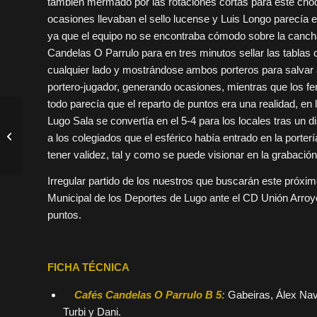
también mermado por las rotaciones cortas para este choq
ocasiones llevaban el sello lucense y Luis Longo parecía en
ya que el equipo no se encontraba cómodo sobre la canch
Candelas O Parrulo para en tres minutos sellar las tablas co
cualquier lado y mostrándose ambos porteros para salvar a 
portero-jugador, generando ocasiones, mientras que los fe
todo parecía que el reparto de puntos era una realidad, en
Lugo Sala se convertía en el 5-4 para los locales tras un
RESULTADOS: el
infantil más líder tras
a los colegiados que el esférico había entrado en la porterí
vencer a O Parrulo
tener validez, tal y como se puede visionar en la grabación 
Irregular partido de los nuestros que buscarán este próxim
Municipal de los Deportes de Lugo ante el CD Unión Arroy
puntos.
FICHA TÉCNICA
Cafés Candelas O Parrulo B 5:
Gabeiras, Álex Nave
Turbi y Dani.