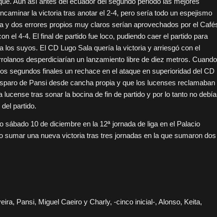
ue. Aún así antes del ecuador del segundo periodo las mejores
caminar la victoria tras anotar el 2-4, pero sería todo un espejismo
a y dos errores propios muy claros serían aprovechados por el Café
n el 4-4. El final de partido fue loco, pudiendo caer el partido para
los suyos. El CD Lugo Sala quería la victoria y arriesgó con el
rrolanos desperdiciarían un lanzamiento libre de diez metros. Cuando
 los segundos finales un rechace en el ataque en superioridad del CD
 disparo de Pansi desde cancha propia y que los lucenses reclamaban
a lucense tras sonar la bocina de fin de partido y por lo tanto no debía
del partido.
o sábado 10 de diciembre en la 12ª jornada de liga en el Palacio
o sumar una nueva victoria tras tres jornadas en la que sumaron dos
ira, Pansi, Miguel Caeiro y Charly, -cinco inicial-, Alonso, Keita,