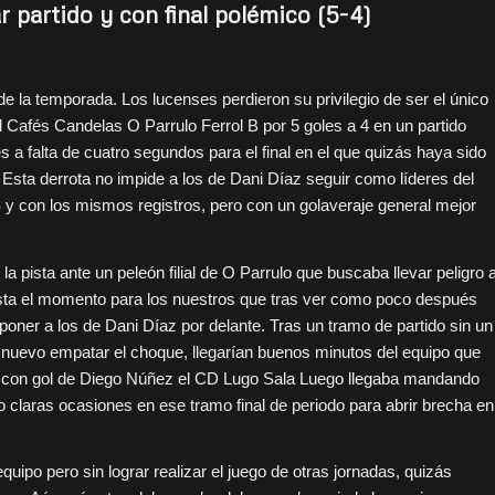
r partido y con final polémico (5-4)
e la temporada. Los lucenses perdieron su privilegio de ser el único
del Cafés Candelas O Parrulo Ferrol B por 5 goles a 4 en un partido
es a falta de cuatro segundos para el final en el que quizás haya sido
 Esta derrota no impide a los de Dani Díaz seguir como líderes del
y con los mismos registros, pero con un golaveraje general mejor
a pista ante un peleón filial de O Parrulo que buscaba llevar peligro 
 hasta el momento para los nuestros que tras ver como poco después
oner a los de Dani Díaz por delante. Tras un tramo de partido sin un
 nuevo empatar el choque, llegarían buenos minutos del equipo que
 y con gol de Diego Núñez el CD Lugo Sala Luego llegaba mandando
o claras ocasiones en ese tramo final de periodo para abrir brecha en
uipo pero sin lograr realizar el juego de otras jornadas, quizás