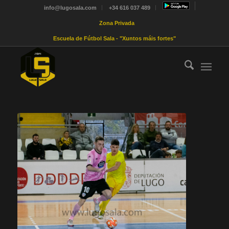
info@lugosala.com
+34 616 037 489
Zona Privada
Escuela de Fútbol Sala - "Xuntos máis fortes"