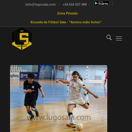
info@lugosala.com
+34 616 037 489
Zona Privada
Escuela de Fútbol Sala - "Xuntos máis fortes"