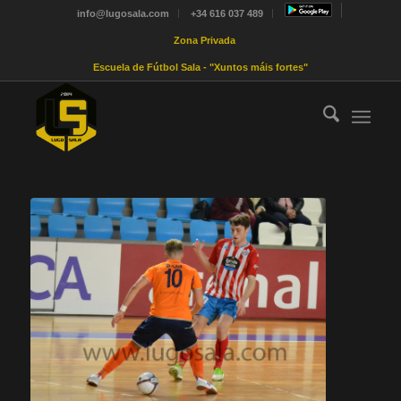
info@lugosala.com
+34 616 037 489
Zona Privada
Escuela de Fútbol Sala - "Xuntos máis fortes"