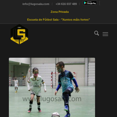
info@lugosala.com
+34 616 037 489
Zona Privada
Escuela de Fútbol Sala - "Xuntos máis fortes"