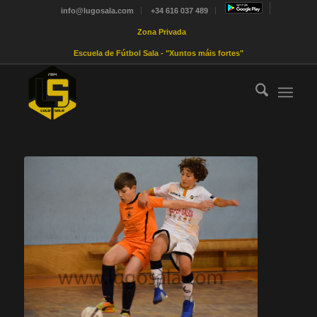
info@lugosala.com
+34 616 037 489
Zona Privada
Escuela de Fútbol Sala - "Xuntos máis fortes"