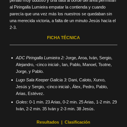
penalti muy dudoso y una falta al borde del área permitían
al Piringalla Lumieira empatar la contienda y cuando
parecía que una vez más los nuestros se quedaban sin
una merecida victoria, a falta de un minuto Jesús hacía el
2-3.
FICHA TÉCNICA
ADC Piringalla Lumieira 2:
Jorge, Aroa, Iván, Sergio,
Alejandro, -cinco inicial-, Ian, Pablo, Manoel, Tsotne,
Jorge, y Pablo.
Lugo Sala Keeper Galicia 3:
Dani, Caloto, Xurxo,
Jesús y Sergio, -cinco inicial-, Álex, Pedro, Pablo,
Arias, Estévez.
Goles
: 0-1 min. 23 Arias, 0-2 min. 25 Arias, 1-2 min. 29
Iván, 2-2 min. 35 Iván y 2-3 min. 38 Jesús.
Resultados
|
Clasificación