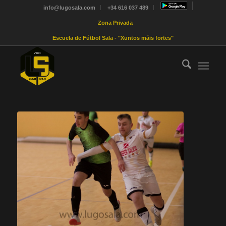
info@lugosala.com
+34 616 037 489
Zona Privada
Escuela de Fútbol Sala - "Xuntos máis fortes"