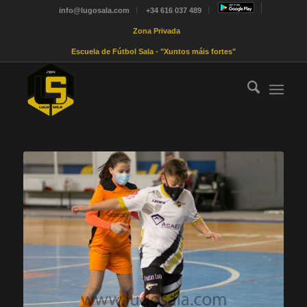
info@lugosala.com
+34 616 037 489
Zona Privada
Escuela de Fútbol Sala - "Xuntos máis fortes"