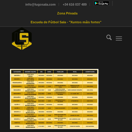
info@lugosala.com
+34 616 037 489
Zona Privada
Escuela de Fútbol Sala - "Xuntos máis fortes"