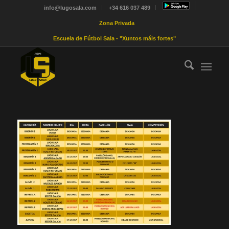
info@lugosala.com
+34 616 037 489
Zona Privada
Escuela de Fútbol Sala - "Xuntos máis fortes"